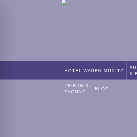
SU
HOTEL WAREN MÜRITZ
& 
FEIERN &
BLOG
TAGUNG
ehinderten-Modus