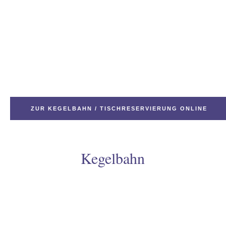
„Bemerkung“
odus
ZUR KEGELBAHN / TISCHRESERVIERUNG ONLINE
dus
Kegelbahn
KEGELBAHN