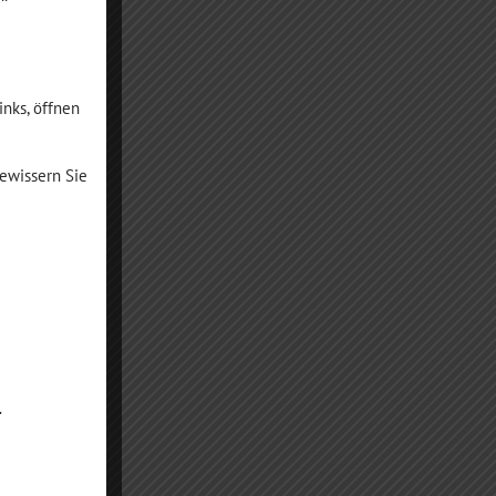
inks, öffnen
ewissern Sie
.