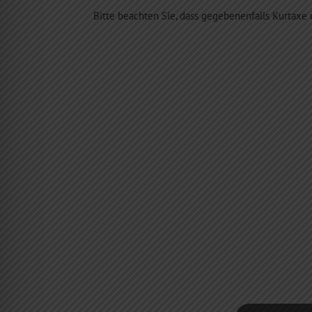
Bitte beachten Sie, dass gegebenenfalls Kurtax
HOTEL AM BRAUHAUS
IN WAREN MÜRITZ,
BRAUHAUS MÜRITZ &
KEGELBAHN,
GASTSTÄTTE
RESTAURANT
BRAUGASTHOF
Ideal für
Unternehmungen
durch die wasser- &
stadtnahe Lage