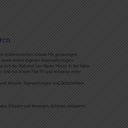
ren
nen erlebnisreichen Urlaub. Mit geräumigen
sowie einem eigenen kostenpflichtigen
 da sich der Bahnhof von Waren Müritz in der Nähe
sind mit einem Flat-TV und teilweise einer
d aktuelle Tageszeitungen und Zeitschriften.
Natur. Erholen und bewegen. Achtsam, entspannt