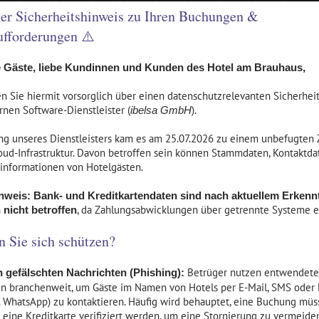
as südwestliche Ufer des
er Sicherheitshinweis zu Ihren Buchungen &
iefwarensees wird vom
Hotel Waren Müritz Das
ampus des Gymnasiums
fforderungen ⚠️
Brauhaus Müritz ist durch d
ichard Wossidlo und dem
gelungene Kombination au
rauhaus Müritz geprägt. Das
Hotel, Restaurant,
e Gäste, liebe Kundinnen und Kunden des Hotel am Brauhaus,
rauhaus Müritz,...
Bierbrauerei, Dachbiergarte
Bundeskegelbahn und
en Sie hiermit vorsorglich über einen datenschutzrelevanten Sicherheit
EITERLESEN...
20
Bootsvermietung vor...
nen Software-Dienstleister (
).
ibelsa GmbH
WEITERLESEN...
ng unseres Dienstleisters kam es am 25.07.2026 zu einem unbefugten Z
oud-Infrastruktur. Davon betroffen sein können Stammdaten, Kontaktd
informationen von Hotelgästen.
nweis: Bank- und Kreditkartendaten sind nach aktuellem Erkenn
, da Zahlungsabwicklungen über getrennte Systeme e
 nicht betroffen
 Sie sich schützen?
Betrüger nutzen entwendete
 gefälschten Nachrichten (Phishing):
n branchenweit, um Gäste im Namen von Hotels per E-Mail, SMS oder
B. WhatsApp) zu kontaktieren. Häufig wird behauptet, eine Buchung müs
r eine Kreditkarte verifiziert werden, um eine Stornierung zu vermeide