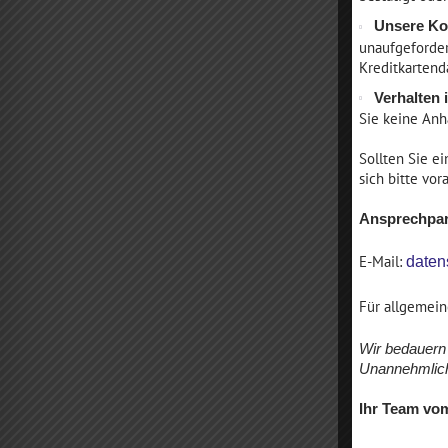
Unsere Ko
unaufgeforder
Kreditkartend
Verhalten 
Tagen Sie einmal im
Sie keine Anh
Brauhaus Müritz
Sollten Sie e
sich bitte vor
Für Tagungen oder
Seminare ist das Brauhaus
Ansprechpar
Müritz ein idealer Standort.
Firmen mit
E-Mail:
daten
Mitarbeitergruppen von 10
bis 20...
Für allgemei
WEITERLESEN...
16
Wir bedauern 
Unannehmlich
Ihr Team vo