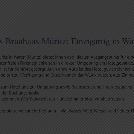
s Brauhaus Müritz: Einzigartig in Wa
ritz in Waren (Müritz) bietet Ihnen den idealen Ausgangspunkt für ei
enfreien Parkmöglichkeiten in direkter Umgebung am Hotelgebäude, 
 ist für Komfort gesorgt. Auch ohne Auto ist das Hotel gut erreichbar,
heiten zur Verfügung und Gäste können das WLAN nutzen. Alle Zimmer 
 zum Hotel und zur Umgebung sowie Raumsteuerung, Internetzugang un
s der Buchungsmaske.
illkommen. (Verfügbarkeit der Hundezimmer bitte vorab erfragen).
enplatte verspricht Freiraum – viel Wasser, Wald, Wiesen und Felder, 