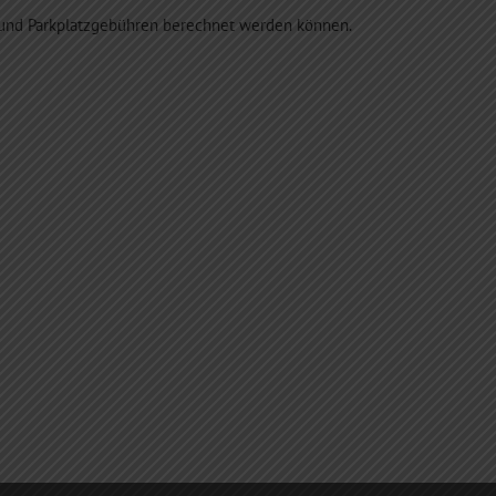
e und Parkplatzgebühren berechnet werden können.
HOTEL AM BRAUHAUS
HOTEL AM BRAUHAUS
IN WAREN MÜRITZ,
IN WAREN MÜRITZ,
BRAUHAUS MÜRITZ &
BRAUHAUS MÜRITZ &
KEGELBAHN,
KEGELBAHN,
GASTSTÄTTE
GASTSTÄTTE
RESTAURANT
RESTAURANT
BRAUGASTHOF
BRAUGASTHOF
Das Brauhaus
Hotel Waren Müritz
Müritz ist nah am
Gastfreundschaft is
Wasser gebaut
im Brauhaus Mürit
oberstes Gebot