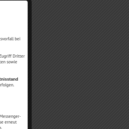
ie
s
n,
svorfall bei
18
ugriff Dritter
aten sowie
tnisstand
rfolgen.
 Messenger-
se erneut
n.