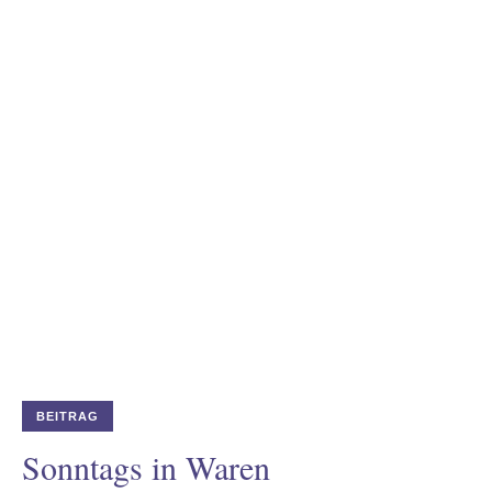
odus
dus
BEITRAG
Sonntags in Waren