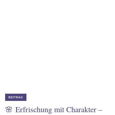
odus
dus
BEITRAG
🌸 Erfrischung mit Charakter –