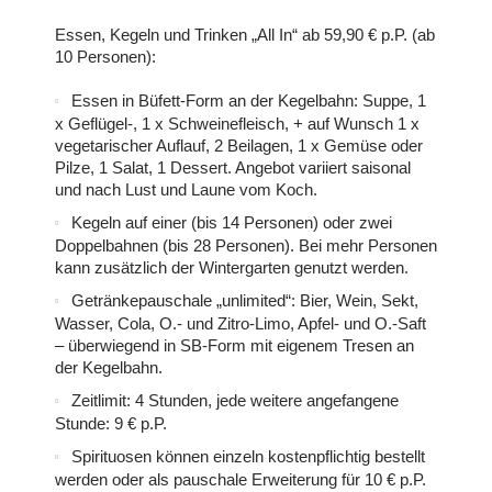
Essen, Kegeln und Trinken „All In“ ab 59,90 € p.P. (ab
10 Personen):
Essen in Büfett-Form an der Kegelbahn: Suppe, 1
odus
x Geflügel-, 1 x Schweinefleisch, + auf Wunsch 1 x
vegetarischer Auflauf, 2 Beilagen, 1 x Gemüse oder
Pilze, 1 Salat, 1 Dessert. Angebot variiert saisonal
und nach Lust und Laune vom Koch.
Kegeln auf einer (bis 14 Personen) oder zwei
Doppelbahnen (bis 28 Personen). Bei mehr Personen
kann zusätzlich der Wintergarten genutzt werden.
Getränkepauschale „unlimited“: Bier, Wein, Sekt,
dus
Wasser, Cola, O.- und Zitro-Limo, Apfel- und O.-Saft
– überwiegend in SB-Form mit eigenem Tresen an
der Kegelbahn.
Zeitlimit: 4 Stunden, jede weitere angefangene
Stunde: 9 € p.P.
Spirituosen können einzeln kostenpflichtig bestellt
werden oder als pauschale Erweiterung für 10 € p.P.