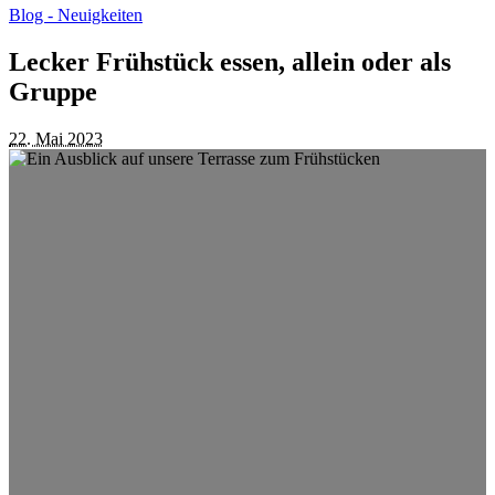
Blog - Neuigkeiten
Lecker Frühstück essen, allein oder als
Gruppe
odus
22. Mai 2023
dus