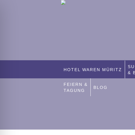
SU
HOTEL WAREN MÜRITZ
& 
FEIERN &
BLOG
TAGUNG
ehinderten-Modus