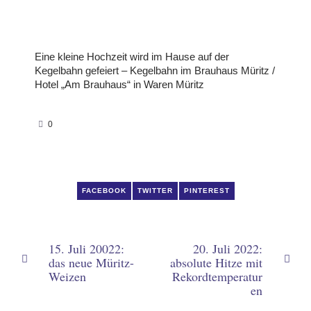
Eine kleine Hochzeit wird im Hause auf der
Kegelbahn gefeiert – Kegelbahn im Brauhaus Müritz /
odus
Hotel „Am Brauhaus“ in Waren Müritz
0
dus
FACEBOOK
TWITTER
PINTEREST
15. Juli 20022:
20. Juli 2022:
das neue Müritz-
absolute Hitze mit
Weizen
Rekordtemperatur
en